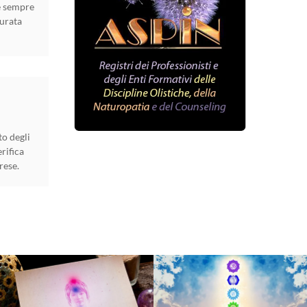
ne sempre
durata
o degli
rifica
rese.