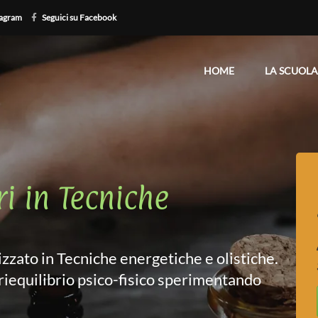
tagram
Seguici su Facebook
HOME
LA SCUOLA
i in Tecniche
izzato in Tecniche energetiche e olistiche.
 riequilibrio psico-fisico sperimentando