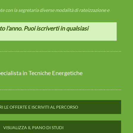
 con la segretaria diverse modalità di rateizzazione e
to l’anno. Puoi iscriverti in qualsiasi
ecialista in Tecniche Energetiche
I LE OFFERTE E ISCRIVITI AL PERCORSO
VISUALIZZA IL PIANO DI STUDI