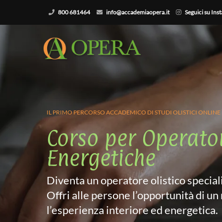
800 681464
info@accademiaopera.it
Seguici su Ins
IL PRIMO PERCORSO ACCADEMICO DI STUDI OLISTICI ONLINE
Corso per Operator
Energetiche
Diventa un operatore olistico special
Offri alle persone l’opportunità di un
l’esperienza interiore ed energetica.