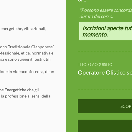
*Possono essere concordate
durata del corso.
Iscrizioni aperte tut
energetiche, vibrazionali,
momento.
oho Tradizionale Giapponese”.
fessionale, etica, normativa e
i e sono suggeriti testi utili
TITOLO ACQUISITO
Operatore Olistico sp
sione in videoconferenza, di un
che Energetiche
che gli
 la professione ai sensi della
SCOPR