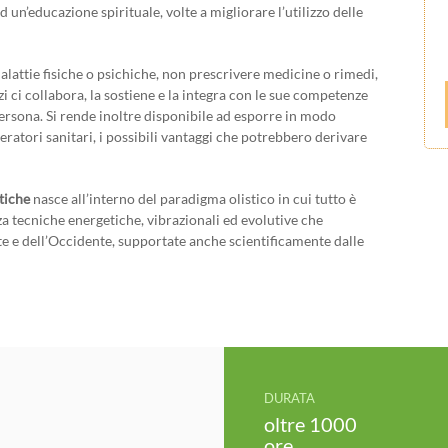
ed un’educazione spirituale, volte a migliorare l’utilizzo delle
alattie fisiche o psichiche, non prescrivere medicine o rimedi,
zi ci collabora, la sostiene e la integra con le sue competenze
persona. Si rende inoltre disponibile ad esporre in modo
peratori sanitari, i possibili vantaggi che potrebbero derivare
tiche
nasce all’interno del paradigma olistico in cui tutto è
za tecniche energetiche, vibrazionali ed evolutive che
te e dell’Occidente, supportate anche scientificamente dalle
DURATA
oltre 1000
ore