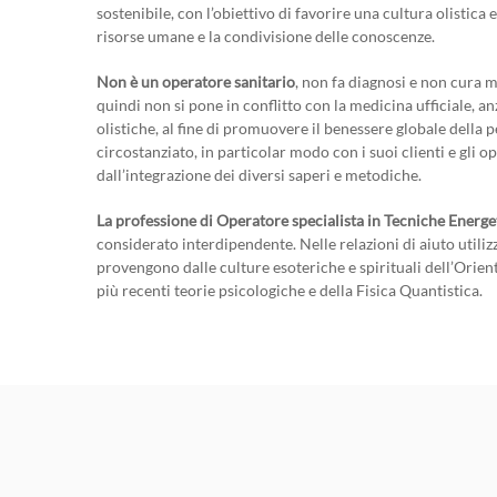
sostenibile, con l’obiettivo di favorire una cultura olistica 
risorse umane e la condivisione delle conoscenze.
Non è un operatore sanitario
, non fa diagnosi e non cura m
quindi non si pone in conflitto con la medicina ufficiale, an
olistiche, al fine di promuovere il benessere globale della 
circostanziato, in particolar modo con i suoi clienti e gli o
dall’integrazione dei diversi saperi e metodiche.
La professione di Operatore specialista in Tecniche Energe
considerato interdipendente. Nelle relazioni di aiuto utiliz
provengono dalle culture esoteriche e spirituali dell’Orien
più recenti teorie psicologiche e della Fisica Quantistica.