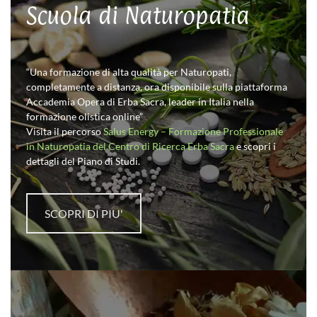
Scuola di Naturopatia
“Una formazione di alta qualità per Naturopati,
completamente a distanza, ora disponibile sulla piattaforma
Accademia Opera di Erba Sacra, leader in Italia nella
formazione olistica online”
Visita il percorso
Salus Energy – Formazione Professionale
in Naturopatia del Centro di Ricerca Erba Sacra
e scopri i
dettagli del Piano di Studi.
SCOPRI DI PIU'