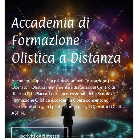
Accademia di
Formazione
Olistica a Distanza
Accademia Opera è la prima Scuola di Formazione per
Operatori Olistici interamente a distanza del Centro di
Ricerca Erba Sacra. I corsi professionali della Scuola di
Formazione Olistica Accademia Opera consentono
l’iscrizione ai registri professionali per gli Operatori Olistici
ASPIN.
Iscriviti oggi stesso