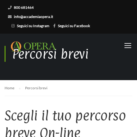
800 681464
info@accademiaopera.it
Seguici su Instagram
Seguici su Facebook
Percorsi brevi
Home
Percorsi brevi
Scegli il tuo percorso
breve On-line