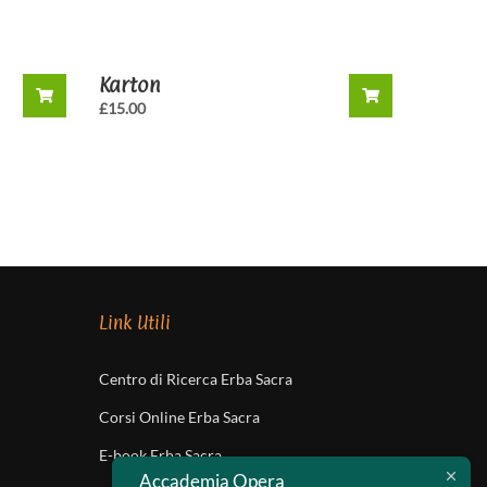
Karton
£
15.00
Link Utili
Centro di Ricerca Erba Sacra
Corsi Online Erba Sacra
E-book Erba Sacra
Accademia Opera