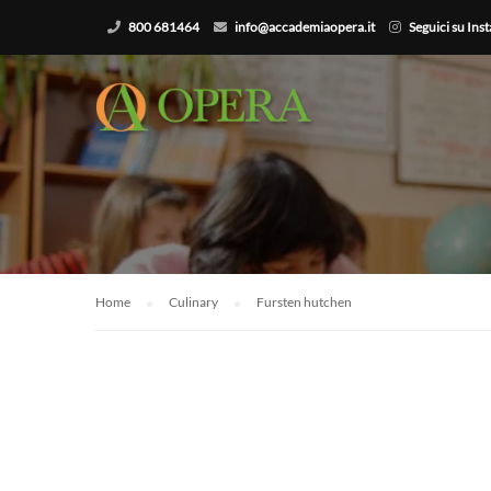
800 681464
info@accademiaopera.it
Seguici su Ins
Home
Culinary
Fursten hutchen