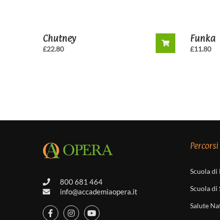
Chutney
Funka
£
22.80
£
11.80
Percorsi
Scuola di
800 681 464
Scuola di
info@accademiaopera.it
Salute Na