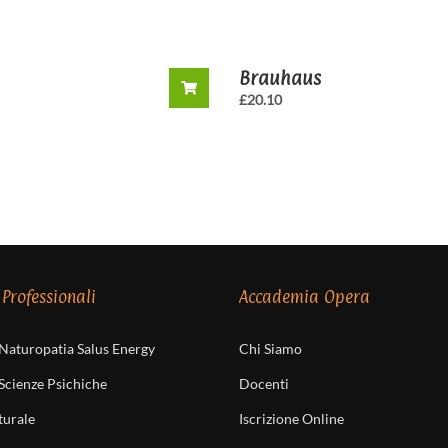
Brauhaus
£
20.10
 Professionali
Accademia Opera
 Naturopatia Salus Energy
Chi Siamo
 Scienze Psichiche
Docenti
turale
Iscrizione Online