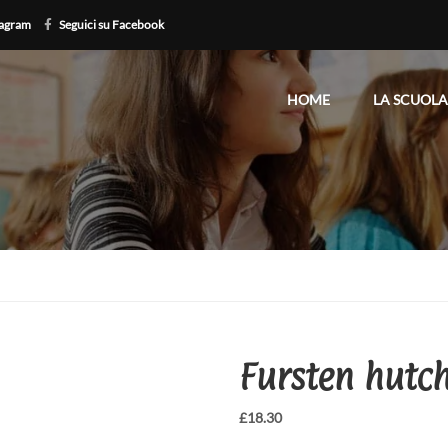
tagram
Seguici su Facebook
HOME
LA SCUOLA
Fursten hutc
£
18.30